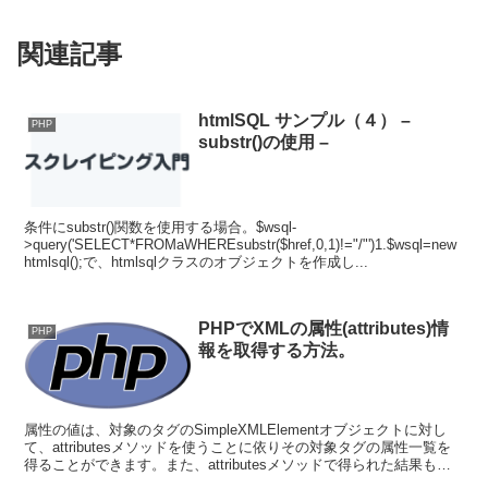
関連記事
htmlSQL サンプル（４） –
PHP
substr()の使用 –
条件にsubstr()関数を使用する場合。$wsql-
>query('SELECT*FROMaWHEREsubstr($href,0,1)!="/"')1.$wsql=new
htmlsql();で、htmlsqlクラスのオブジェクトを作成し...
PHPでXMLの属性(attributes)情
PHP
報を取得する方法。
属性の値は、対象のタグのSimpleXMLElementオブジェクトに対し
て、attributesメソッドを使うことに依りその対象タグの属性一覧を
得ることができます。また、attributesメソッドで得られた結果もオ
ブジェクトなので、文字...