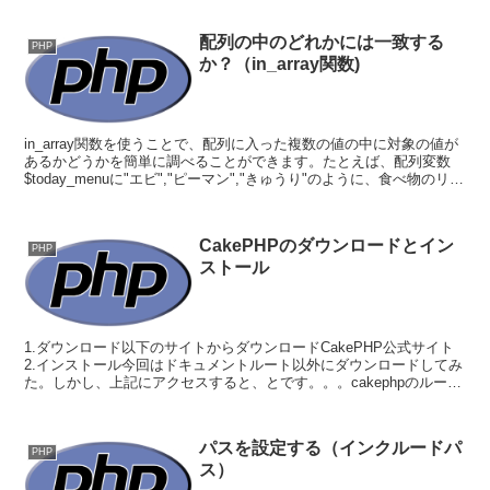
配列の中のどれかには一致する
PHP
か？（in_array関数)
in_array関数を使うことで、配列に入った複数の値の中に対象の値が
あるかどうかを簡単に調べることができます。たとえば、配列変数
$today_menuに"エビ","ピーマン","きゅうり"のように、食べ物のリス
トが入っているとし、$my_...
CakePHPのダウンロードとイン
PHP
ストール
1.ダウンロード以下のサイトからダウンロードCakePHP公式サイト
2.インストール今回はドキュメントルート以外にダウンロードしてみ
た。しかし、上記にアクセスすると、とです。。。cakephpのルート
ディレクトリがドメインのルートディレクト...
パスを設定する（インクルードパ
PHP
ス）