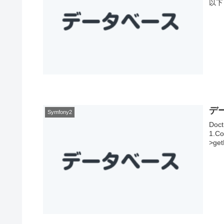
以下
デ
Symfony2
Do
1.C
>ge