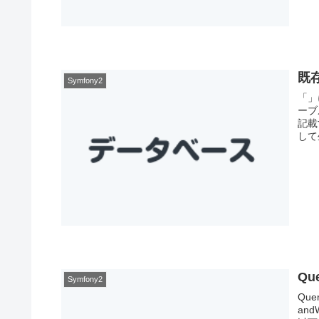
既
Symfony2
「」
ーブル
記載
して
Qu
Symfony2
Qu
an