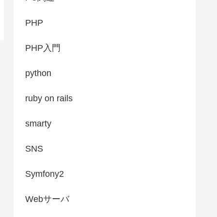
PHP
PHP入門
python
ruby on rails
smarty
SNS
Symfony2
Webサーバ