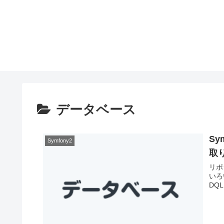
データベース
S
Symfony2
取
リポジ
いろ
DQ