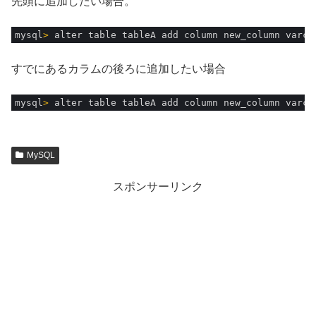
先頭に追加したい場合。
1
mysql
>
alter 
table 
tableA 
add 
column 
new_column 
varch
すでにあるカラムの後ろに追加したい場合
1
mysql
>
alter 
table 
tableA 
add 
column 
new_column 
varch
MySQL
スポンサーリンク