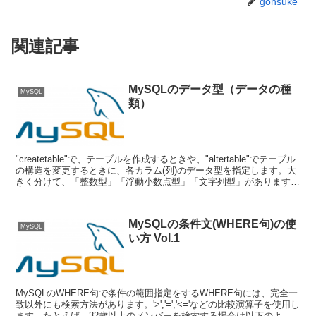
gonsuke
関連記事
MySQLのデータ型（データの種
MySQL
類）
"createtable"で、テーブルを作成するときや、"altertable"でテーブル
の構造を変更するときに、各カラム(列)のデータ型を指定します。大
きく分けて、「整数型」「浮動小数点型」「文字列型」があります。
整数型型最小値最大値TI...
MySQLの条件文(WHERE句)の使
MySQL
い方 Vol.1
MySQLのWHERE句で条件の範囲指定をするWHERE句には、完全一
致以外にも検索方法があります。'>','=','<='などの比較演算子を使用し
ます。たとえば、32歳以上のメンバーを検索する場合は以下のよう