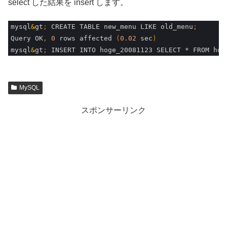
select した結果を insert します。
1
mysql
&
gt
;
CREATE 
TABLE 
new_menu 
LIKE 
old_menu
;
2
Query 
OK
,
0
rows 
affected
(
0.02
sec
)
3
mysql
&
gt
;
INSERT 
INTO 
hoge_20081123 
SELECT *
FROM 
hog
MySQL
スポンサーリンク